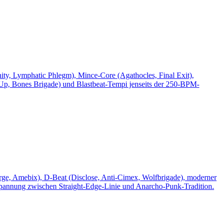
ity, Lymphatic Phlegm), Mince-Core (Agathocles, Final Exit),
 Up, Bones Brigade) und Blastbeat-Tempi jenseits der 250-BPM-
rge, Amebix), D-Beat (Disclose, Anti-Cimex, Wolfbrigade), moderner
pannung zwischen Straight-Edge-Linie und Anarcho-Punk-Tradition.