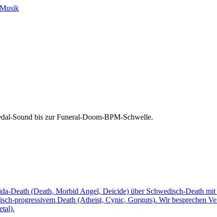
-Musik
Pedal-Sound bis zur Funeral-Doom-BPM-Schwelle.
ida-Death (Death, Morbid Angel, Deicide) über Schwedisch-Death mi
sch-progressivem Death (Atheist, Cynic, Gorguts). Wir besprechen Ve
tal).