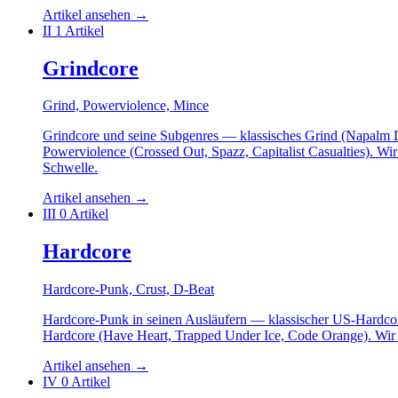
Artikel ansehen
→
II
1 Artikel
Grindcore
Grind, Powerviolence, Mince
Grindcore und seine Subgenres — klassisches Grind (Napalm De
Powerviolence (Crossed Out, Spazz, Capitalist Casualties). W
Schwelle.
Artikel ansehen
→
III
0 Artikel
Hardcore
Hardcore-Punk, Crust, D-Beat
Hardcore-Punk in seinen Ausläufern — klassischer US-Hardcor
Hardcore (Have Heart, Trapped Under Ice, Code Orange). Wir
Artikel ansehen
→
IV
0 Artikel