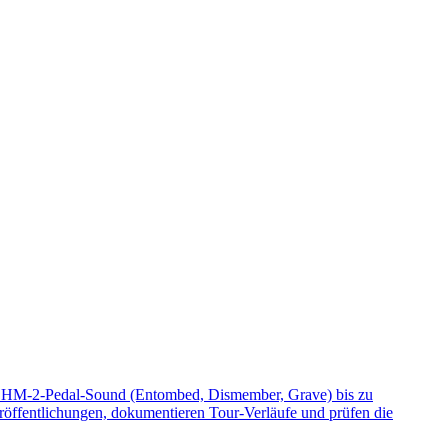
t HM-2-Pedal-Sound (Entombed, Dismember, Grave) bis zu
röffentlichungen, dokumentieren Tour-Verläufe und prüfen die