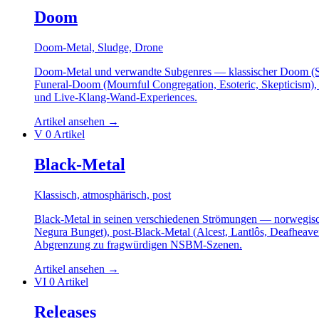
Doom
Doom-Metal, Sludge, Drone
Doom-Metal und verwandte Subgenres — klassischer Doom (Sai
Funeral-Doom (Mournful Congregation, Esoteric, Skepticism)
und Live-Klang-Wand-Experiences.
Artikel ansehen
→
V
0 Artikel
Black-Metal
Klassisch, atmosphärisch, post
Black-Metal in seinen verschiedenen Strömungen — norwegisc
Negura Bunget), post-Black-Metal (Alcest, Lantlôs, Deafheave
Abgrenzung zu fragwürdigen NSBM-Szenen.
Artikel ansehen
→
VI
0 Artikel
Releases