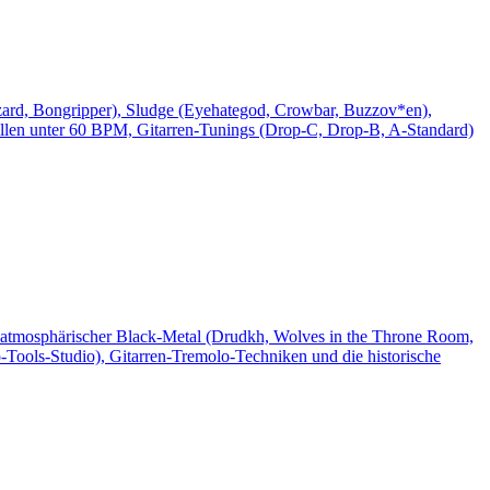
ard, Bongripper), Sludge (Eyehategod, Crowbar, Buzzov*en),
llen unter 60 BPM, Gitarren-Tunings (Drop-C, Drop-B, A-Standard)
atmosphärischer Black-Metal (Drudkh, Wolves in the Throne Room,
-Tools-Studio), Gitarren-Tremolo-Techniken und die historische