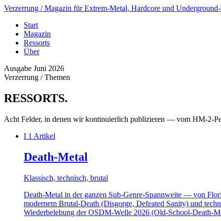
Verzerrung
/ Magazin für Extrem-Metal, Hardcore und Underground
Start
Magazin
Ressorts
Über
Ausgabe Juni 2026
Verzerrung / Themen
RESSORTS
.
Acht Felder, in denen wir kontinuierlich publizieren — vom HM-2-
I
1 Artikel
Death-Metal
Klassisch, technisch, brutal
Death-Metal in der ganzen Sub-Genre-Spannweite — von Flor
modernem Brutal-Death (Disgorge, Defeated Sanity) und techni
Wiederbelebung der OSDM-Welle 2026 (Old-School-Death-Me