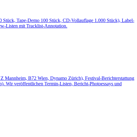
00 Stück, Tape-Demo 100 Stück, CD-Vollauflage 1.000 Stück), Label-
ew-Listen mit Tracklist-Annotation.
 Mannheim, B72 Wien, Dynamo Zürich), Festival-Berichterstattung
. Wir veröffentlichen Termin-Listen, Bericht-Photoessays und