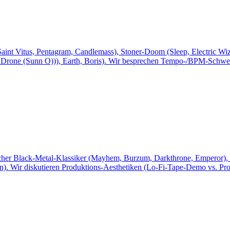
nt Vitus, Pentagram, Candlemass), Stoner-Doom (Sleep, Electric Wiz
, Drone (Sunn O))), Earth, Boris). Wir besprechen Tempo-/BPM-Schwe
her Black-Metal-Klassiker (Mayhem, Burzum, Darkthrone, Emperor), 
n). Wir diskutieren Produktions-Aesthetiken (Lo-Fi-Tape-Demo vs. Pro