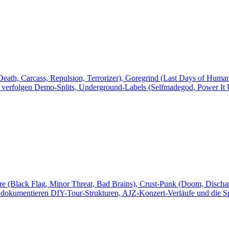
ath, Carcass, Repulsion, Terrorizer), Goregrind (Last Days of Human
ir verfolgen Demo-Splits, Underground-Labels (Selfmadegod, Power It
e (Black Flag, Minor Threat, Bad Brains), Crust-Punk (Doom, Discha
 dokumentieren DIY-Tour-Strukturen, AJZ-Konzert-Verläufe und die S