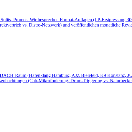
, Splits, Promos. Wir besprechen Format-Auflagen (LP-Erstpressung 3
rektvertrieb vs. Distro-Netzwerk) und veröffentlichen monatliche Revi
m DACH-Raum (Hafenklang Hamburg, AJZ Bielefeld, K9 Konstanz, JUZ
Beobachtungen (Cab-Mikrofonierung, Drum-Triggering vs. Naturbecken)