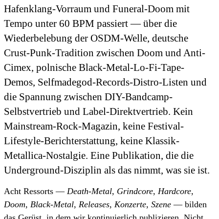
Hafenklang-Vorraum und Funeral-Doom mit
Tempo unter 60 BPM passiert — über die
Wiederbelebung der OSDM-Welle, deutsche
Crust-Punk-Tradition zwischen Doom und Anti-
Cimex, polnische Black-Metal-Lo-Fi-Tape-
Demos, Selfmadegod-Records-Distro-Listen und
die Spannung zwischen DIY-Bandcamp-
Selbstvertrieb und Label-Direktvertrieb. Kein
Mainstream-Rock-Magazin, keine Festival-
Lifestyle-Berichterstattung, keine Klassik-
Metallica-Nostalgie. Eine Publikation, die die
Underground-Disziplin als das nimmt, was sie ist.
Acht Ressorts —
Death-Metal
,
Grindcore
,
Hardcore
,
Doom
,
Black-Metal
,
Releases
,
Konzerte
,
Szene
— bilden
das Gerüst, in dem wir kontinuierlich publizieren. Nicht