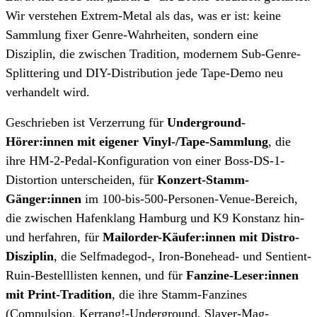
Wir verstehen Extrem-Metal als das, was er ist: keine
Sammlung fixer Genre-Wahrheiten, sondern eine
Disziplin, die zwischen Tradition, modernem Sub-Genre-
Splittering und DIY-Distribution jede Tape-Demo neu
verhandelt wird.
Geschrieben ist Verzerrung für
Underground-
Hörer:innen mit eigener Vinyl-/Tape-Sammlung
, die
ihre HM-2-Pedal-Konfiguration von einer Boss-DS-1-
Distortion unterscheiden, für
Konzert-Stamm-
Gänger:innen
im 100-bis-500-Personen-Venue-Bereich,
die zwischen Hafenklang Hamburg und K9 Konstanz hin-
und herfahren, für
Mailorder-Käufer:innen mit Distro-
Disziplin
, die Selfmadegod-, Iron-Bonehead- und Sentient-
Ruin-Bestelllisten kennen, und für
Fanzine-Leser:innen
mit Print-Tradition
, die ihre Stamm-Fanzines
(Compulsion, Kerrang!-Underground, Slayer-Mag-