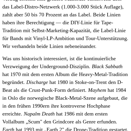
das Label-Distro-Netzwerk (1.000-3.000 Stück Auflage),
zahlt aber 50 bis 70 Prozent an das Label. Beide Linien
haben ihre Berechtigung — die DIY-Linie für Tape-
Tradition mit Selbst-Marketing-Kapazität, die Label-Linie
für Bands mit Vinyl-LP-Ambition und Tour-Unterstützung.
Wir verhandeln beide Linien nebeneinander.
Was uns historisch interessiert, ist die kontinuierliche
Verzweigung der Underground-Disziplin.
Black Sabbath
hat 1970 mit dem ersten Album die Heavy-Metal-Tradition
begründet.
Discharge
hat 1980 in Stoke-on-Trent den D-
Beat als die Crust-Punk-Form definiert.
Mayhem
hat 1984
in Oslo die norwegische Black-Metal-Szene aufgebaut, die
in den frühen 1990ern ihre kontroverse Hochphase
erreichte.
Napalm Death
hat 1986 mit dem ersten
Vollalbum „Scum" den Grindcore als Genre erfunden.
Earth
hat 1993 mit „Earth 2" die Drone-Tradition gestartet.