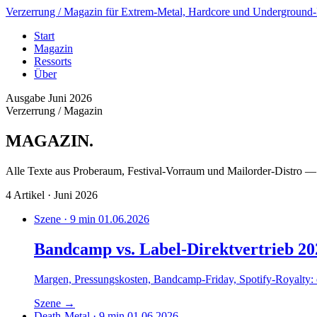
Verzerrung
/ Magazin für Extrem-Metal, Hardcore und Underground
Start
Magazin
Ressorts
Über
Ausgabe Juni 2026
Verzerrung / Magazin
MAGAZIN
.
Alle Texte aus Proberaum, Festival-Vorraum und Mailorder-Distro —
4 Artikel · Juni 2026
Szene · 9 min
01.06.2026
Bandcamp vs. Label-Direktvertrieb 2
Margen, Pressungskosten, Bandcamp-Friday, Spotify-Royalty:
Szene
→
Death-Metal · 9 min
01.06.2026