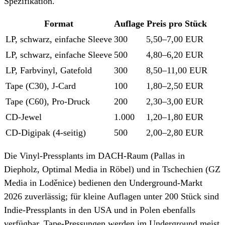
Spezifikation.
Format
Auflage
Preis pro Stück
LP, schwarz, einfache Sleeve
300
5,50–7,00 EUR
LP, schwarz, einfache Sleeve
500
4,80–6,20 EUR
LP, Farbvinyl, Gatefold
300
8,50–11,00 EUR
Tape (C30), J-Card
100
1,80–2,50 EUR
Tape (C60), Pro-Druck
200
2,30–3,00 EUR
CD-Jewel
1.000
1,20–1,80 EUR
CD-Digipak (4-seitig)
500
2,00–2,80 EUR
Die Vinyl-Pressplants im DACH-Raum (Pallas in
Diepholz, Optimal Media in Röbel) und in Tschechien (GZ
Media in Loděnice) bedienen den Underground-Markt
2026 zuverlässig; für kleine Auflagen unter 200 Stück sind
Indie-Pressplants in den USA und in Polen ebenfalls
verfügbar. Tape-Pressungen werden im Underground meist