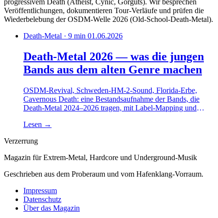
progressivem Death (Atheist, Cynic, Gorguts). Wir besprechen
Veröffentlichungen, dokumentieren Tour-Verläufe und prüfen die
Wiederbelebung der OSDM-Welle 2026 (Old-School-Death-Metal).
Death-Metal · 9 min
01.06.2026
Death-Metal 2026 — was die jungen
Bands aus dem alten Genre machen
OSDM-Revival, Schweden-HM-2-Sound, Florida-Erbe,
Cavernous Death: eine Bestandsaufnahme der Bands, die
Death-Metal 2024–2026 tragen, mit Label-Mapping und
Album-Bezügen.
Lesen
→
Verzerrung
Magazin für Extrem-Metal, Hardcore und Underground-Musik
Geschrieben aus dem Proberaum und vom Hafenklang-Vorraum.
Impressum
Datenschutz
Über das Magazin