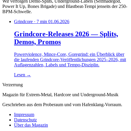
Wir verfolgen Demo-Splits, Underground-Labels (Selfmadegod,
Power It Up, Bones Brigade) und Blastbeat-Tempi jenseits der 250-
BPM-Schwelle.
Grindcore · 7 min
01.06.2026
Grindcore-Releases 2026 — Splits,
Demos, Promos
Powerviolence, Mince-Core, Goregrind: ein Überblick über
die laufenden Grindcore-Veröffentlichungen 2025–2026, mit
Auflagenzahlen, Labels und Tempo-Disziplin.
Lesen
→
Verzerrung
Magazin für Extrem-Metal, Hardcore und Underground-Musik
Geschrieben aus dem Proberaum und vom Hafenklang-Vorraum.
Impressum
Datenschutz
Über das Magazin