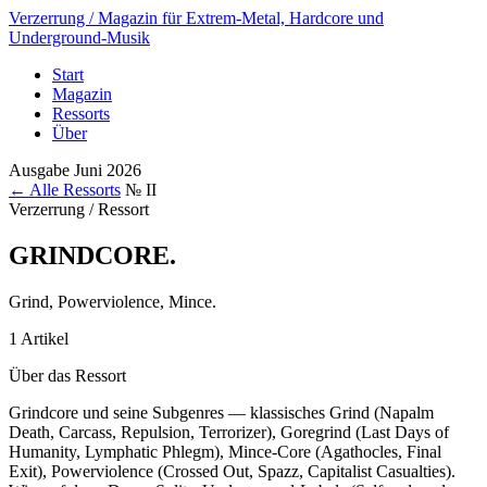
Verzerrung
/ Magazin für Extrem-Metal, Hardcore und
Underground-Musik
Start
Magazin
Ressorts
Über
Ausgabe Juni 2026
← Alle Ressorts
№ II
Verzerrung / Ressort
GRINDCORE
.
Grind, Powerviolence, Mince.
1 Artikel
Über das Ressort
Grindcore und seine Subgenres — klassisches Grind (Napalm
Death, Carcass, Repulsion, Terrorizer), Goregrind (Last Days of
Humanity, Lymphatic Phlegm), Mince-Core (Agathocles, Final
Exit), Powerviolence (Crossed Out, Spazz, Capitalist Casualties).