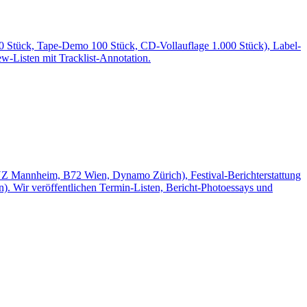
00 Stück, Tape-Demo 100 Stück, CD-Vollauflage 1.000 Stück), Label-
ew-Listen mit Tracklist-Annotation.
 Mannheim, B72 Wien, Dynamo Zürich), Festival-Berichterstattung
. Wir veröffentlichen Termin-Listen, Bericht-Photoessays und