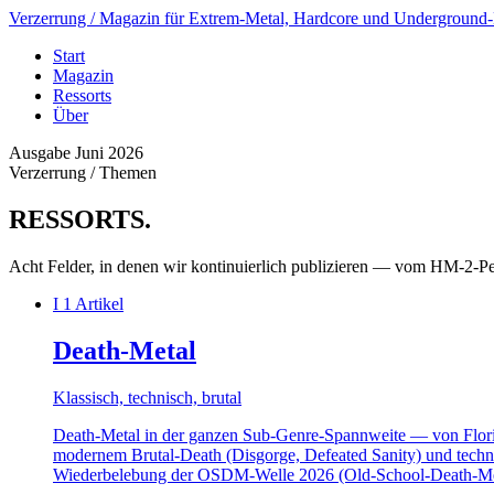
Verzerrung
/ Magazin für Extrem-Metal, Hardcore und Underground
Start
Magazin
Ressorts
Über
Ausgabe Juni 2026
Verzerrung / Themen
RESSORTS
.
Acht Felder, in denen wir kontinuierlich publizieren — vom HM-2-
I
1 Artikel
Death-Metal
Klassisch, technisch, brutal
Death-Metal in der ganzen Sub-Genre-Spannweite — von Flor
modernem Brutal-Death (Disgorge, Defeated Sanity) und techni
Wiederbelebung der OSDM-Welle 2026 (Old-School-Death-Me