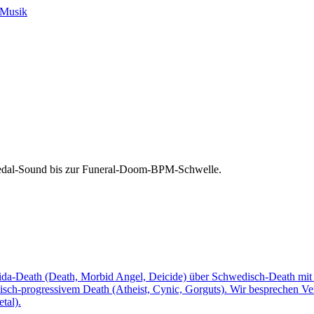
-Musik
Pedal-Sound bis zur Funeral-Doom-BPM-Schwelle.
ida-Death (Death, Morbid Angel, Deicide) über Schwedisch-Death mi
sch-progressivem Death (Atheist, Cynic, Gorguts). Wir besprechen Ve
tal).