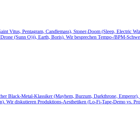
nt Vitus, Pentagram, Candlemass), Stoner-Doom (Sleep, Electric Wiz
, Drone (Sunn O))), Earth, Boris). Wir besprechen Tempo-/BPM-Schwe
her Black-Metal-Klassiker (Mayhem, Burzum, Darkthrone, Emperor), 
n). Wir diskutieren Produktions-Aesthetiken (Lo-Fi-Tape-Demo vs. Pro