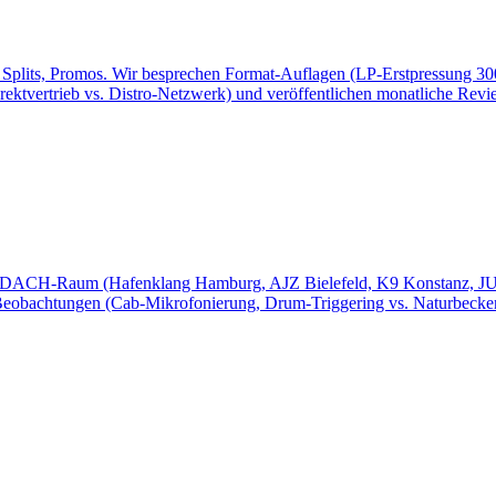
, Splits, Promos. Wir besprechen Format-Auflagen (LP-Erstpressung 3
rektvertrieb vs. Distro-Netzwerk) und veröffentlichen monatliche Revi
m DACH-Raum (Hafenklang Hamburg, AJZ Bielefeld, K9 Konstanz, JUZ
Beobachtungen (Cab-Mikrofonierung, Drum-Triggering vs. Naturbecken)