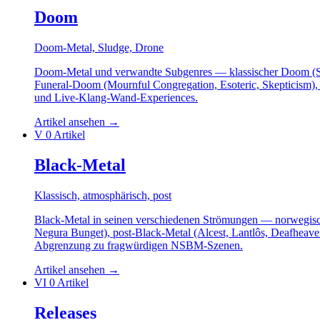
Doom
Doom-Metal, Sludge, Drone
Doom-Metal und verwandte Subgenres — klassischer Doom (Sai
Funeral-Doom (Mournful Congregation, Esoteric, Skepticism)
und Live-Klang-Wand-Experiences.
Artikel ansehen
→
V
0 Artikel
Black-Metal
Klassisch, atmosphärisch, post
Black-Metal in seinen verschiedenen Strömungen — norwegisc
Negura Bunget), post-Black-Metal (Alcest, Lantlôs, Deafheave
Abgrenzung zu fragwürdigen NSBM-Szenen.
Artikel ansehen
→
VI
0 Artikel
Releases