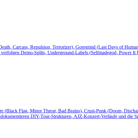
ath, Carcass, Repulsion, Terrorizer), Goregrind (Last Days of Human
ir verfolgen Demo-Splits, Underground-Labels (Selfmadegod, Power It
e (Black Flag, Minor Threat, Bad Brains), Crust-Punk (Doom, Discha
 dokumentieren DIY-Tour-Strukturen, AJZ-Konzert-Verläufe und die S