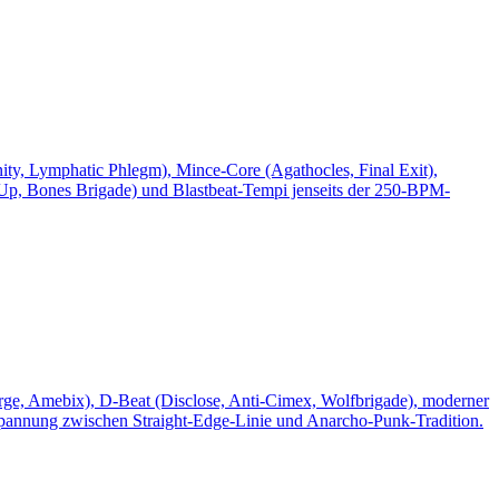
ity, Lymphatic Phlegm), Mince-Core (Agathocles, Final Exit),
 Up, Bones Brigade) und Blastbeat-Tempi jenseits der 250-BPM-
rge, Amebix), D-Beat (Disclose, Anti-Cimex, Wolfbrigade), moderner
pannung zwischen Straight-Edge-Linie und Anarcho-Punk-Tradition.