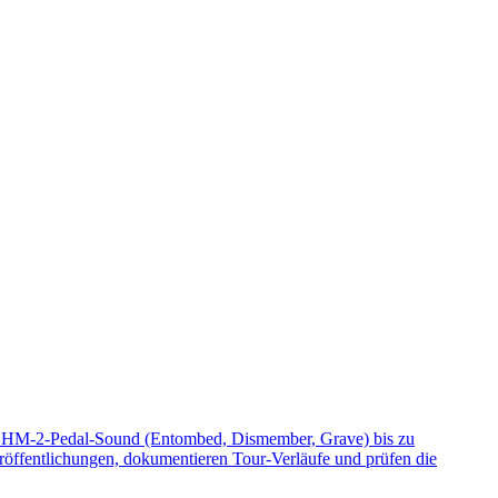
t HM-2-Pedal-Sound (Entombed, Dismember, Grave) bis zu
röffentlichungen, dokumentieren Tour-Verläufe und prüfen die