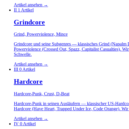
Artikel ansehen
→
II
1 Artikel
Grindcore
Grind, Powerviolence, Mince
Grindcore und seine Subgenres — klassisches Grind (Napalm De
Powerviolence (Crossed Out, Spazz, Capitalist Casualties). W
Schwelle.
Artikel ansehen
→
III
0 Artikel
Hardcore
Hardcore-Punk, Crust, D-Beat
Hardcore-Punk in seinen Ausläufern — klassischer US-Hardcor
Hardcore (Have Heart, Trapped Under Ice, Code Orange). Wir
Artikel ansehen
→
IV
0 Artikel