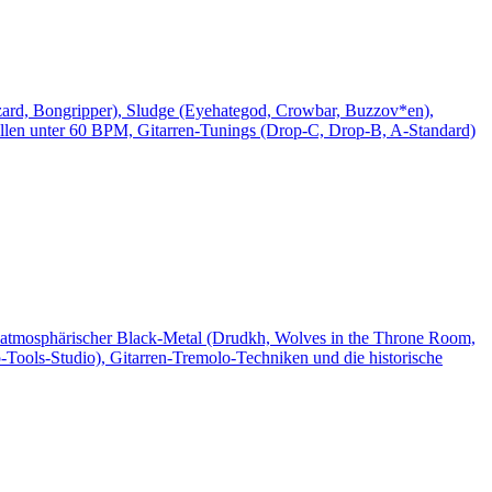
ard, Bongripper), Sludge (Eyehategod, Crowbar, Buzzov*en),
llen unter 60 BPM, Gitarren-Tunings (Drop-C, Drop-B, A-Standard)
atmosphärischer Black-Metal (Drudkh, Wolves in the Throne Room,
-Tools-Studio), Gitarren-Tremolo-Techniken und die historische